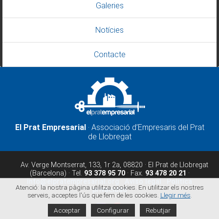
Galeries
Notícies
Contacte
El Prat Empresarial
· Associació d’Empresaris del Prat
de Llobregat
Av. Verge Montserrat, 133, 1r 2a, 08820 · El Prat de Llobregat
(Barcelona) · Tel.
93 378 95 70
· Fax.
93 478 20 21
·
info@elpratempresarial.org
·
Aviso legal
·
Política
Atenció: la nostra pàgina utilitza cookies. En utilitzar els nostres
privacidad
serveis, acceptes l'ús que fem de les cookies.
Llegir més
.
Acceptar
Configurar
Rebutjar