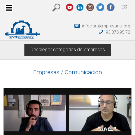
ES
infoelpratempresarial.org
93 378 95 70
Desplegar categorías de empresas
Empresas / Comunicación