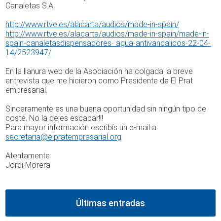
Canaletas S.A.
http://www.rtve.es/alacarta/audios/made-in-spain/
http://www.rtve.es/alacarta/audios/made-in-spain/made-in-
spain-canaletasdispensadores- agua-antivandalicos-22-04-
14/2523947/
En la llanura web de la Asociación ha colgada la breve
entrevista que me hicieron como Presidente de El Prat
empresarial.
Sinceramente es una buena oportunidad sin ningún tipo de
coste. No la dejes escapar!!!
Para mayor información escribís un e-mail a
secretaria@elpratemprasarial.org
Atentamente
Jordi Morera
Últimas entradas