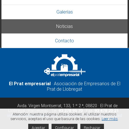
Galerías
Noticias
Contacto
El Prat empresarial
· Asociación de Empresarios de El
Prat de Llobregat
Avda. Virgen Montserrat, 133, 1.º 2.ª, 08820 · El Prat de
Llobregat (Barcelona) · Tel.
93 378 95 70
· Fax.
93 478 20 21
·
Atención: nuestra página utiliza cookies. Al utilizar nuestros
infoelpratempresarial.org
·
Aviso legal
·
Política privacidad
servicios, aceptas el uso que basura de las cookies.
Leer más
.
Aceptar
Configurar
Rechazar