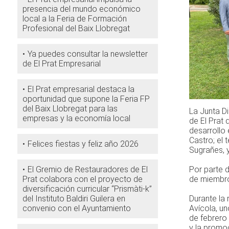
presencia del mundo económico
local a la Feria de Formación
Profesional del Baix Llobregat
Ya puedes consultar la newsletter
de El Prat Empresarial
El Prat empresarial destaca la
oportunidad que supone la Feria FP
del Baix Llobregat para las
La Junta Di
empresas y la economía local
de El Prat 
desarrollo 
Castro; el
Felices fiestas y feliz año 2026
Sugrañes, y
El Gremio de Restauradores de El
Por parte 
Prat colabora con el proyecto de
de miembro
diversificación curricular “Prismàti-k”
del Instituto Baldiri Guilera en
Durante la 
convenio con el Ayuntamiento
Avícola, un
de febrero
y la promoc