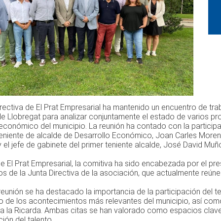
rectiva de El Prat Empresarial ha mantenido un encuentro de tra
de Llobregat para analizar conjuntamente el estado de varios pr
económico del municipio. La reunión ha contado con la participa
 teniente de alcalde de Desarrollo Económico, Joan Carles Mor
 el jefe de gabinete del primer teniente alcalde, José David Muñ
de El Prat Empresarial, la comitiva ha sido encabezada por el p
s de la Junta Directiva de la asociación, que actualmente reúne
reunión se ha destacado la importancia de la participación del te
o de los acontecimientos más relevantes del municipio, así como 
 a la Ricarda. Ambas citas se han valorado como espacios clave
ión del talento.