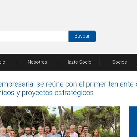
Buscar
cio
Nosotros
Hazte Socio
Socios
 empresarial se reúne con el primer teniente
cos y proyectos estratégicos