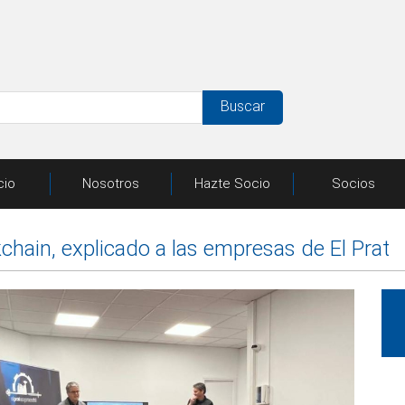
Buscar
cio
Nosotros
Hazte Socio
Socios
kchain, explicado a las empresas de El Prat