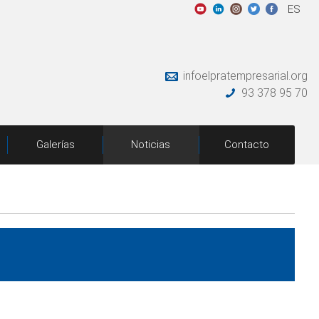
ES
infoelpratempresarial.org
93 378 95 70
Galerías
Noticias
Contacto