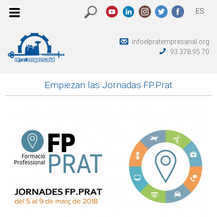
ES
infoelpratempresarial.org
93 378 95 70
Empiezan las Jornadas FP.Prat