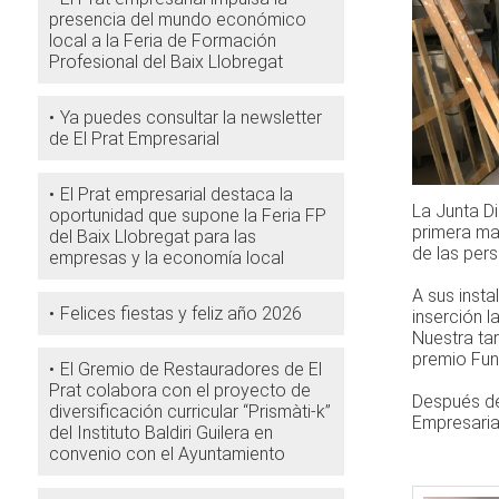
presencia del mundo económico
local a la Feria de Formación
Profesional del Baix Llobregat
Ya puedes consultar la newsletter
de El Prat Empresarial
El Prat empresarial destaca la
La Junta Di
oportunidad que supone la Feria FP
primera ma
del Baix Llobregat para las
de las pers
empresas y la economía local
A sus inst
Felices fiestas y feliz año 2026
inserción l
Nuestra ta
premio Fun
El Gremio de Restauradores de El
Prat colabora con el proyecto de
Después de 
diversificación curricular “Prismàti-k”
Empresaria
del Instituto Baldiri Guilera en
convenio con el Ayuntamiento