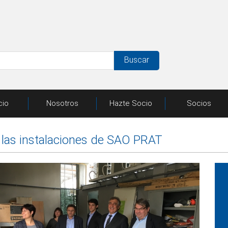
Buscar
cio
Nosotros
Hazte Socio
Socios
a las instalaciones de SAO PRAT