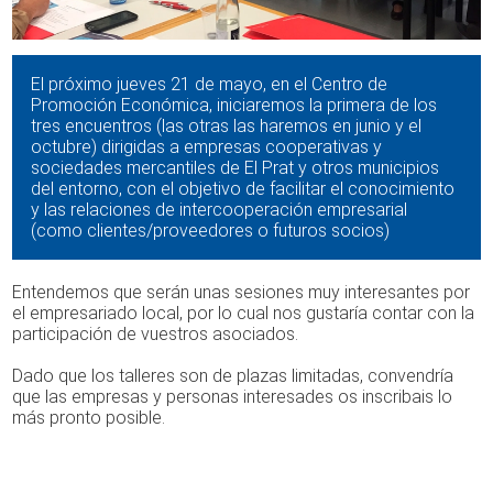
El próximo jueves 21 de mayo, en el Centro de
Promoción Económica, iniciaremos la primera de los
tres encuentros (las otras las haremos en junio y el
octubre) dirigidas a empresas cooperativas y
sociedades mercantiles de El Prat y otros municipios
del entorno, con el objetivo de facilitar el conocimiento
y las relaciones de intercooperación empresarial
(como clientes/proveedores o futuros socios)
Entendemos que serán unas sesiones muy interesantes por
el empresariado local, por lo cual nos gustaría contar con la
participación de vuestros asociados.
Dado que los talleres son de plazas limitadas, convendría
que las empresas y personas interesades os inscribais lo
más pronto posible.