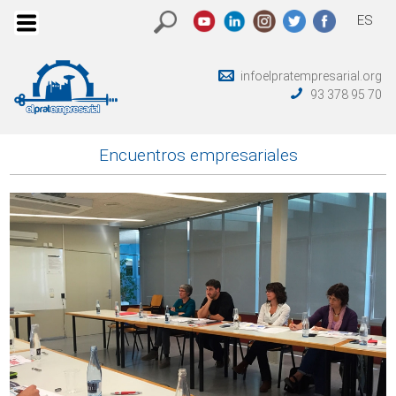
ES
infoelpratempresarial.org
93 378 95 70
Encuentros empresariales