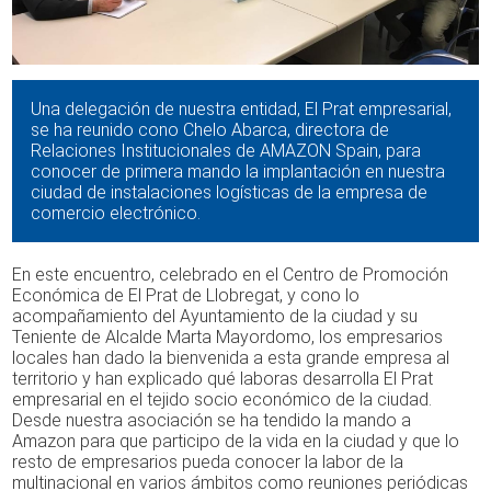
Una delegación de nuestra entidad, El Prat empresarial,
se ha reunido cono Chelo Abarca, directora de
Relaciones Institucionales de AMAZON Spain, para
conocer de primera mando la implantación en nuestra
ciudad de instalaciones logísticas de la empresa de
comercio electrónico.
En este encuentro, celebrado en el Centro de Promoción
Económica de El Prat de Llobregat, y cono lo
acompañamiento del Ayuntamiento de la ciudad y su
Teniente de Alcalde Marta Mayordomo, los empresarios
locales han dado la bienvenida a esta grande empresa al
territorio y han explicado qué laboras desarrolla El Prat
empresarial en el tejido socio económico de la ciudad.
Desde nuestra asociación se ha tendido la mando a
Amazon para que participo de la vida en la ciudad y que lo
resto de empresarios pueda conocer la labor de la
multinacional en varios ámbitos como reuniones periódicas