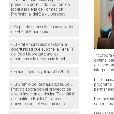
presencia del mundo económico
local a la Feria de Formación
Profesional del Baix Llobregat
Ya puedes consultar la newsletter
de El Prat Empresarial
El Prat empresarial destaca la
oportunidad que supone la Feria FP
del Baix Llobregat para las
Incorpora 
empresas y la economía local
óptima, par
el asesora
integración
Felices fiestas y feliz año 2026
En el munic
El Gremio de Restauradores de El
programa in
Prat colabora con el proyecto de
permanenci
diversificación curricular “Prismàti-k”
del Instituto Baldiri Guilera en
Por más in
convenio con el Ayuntamiento
saber más 
Qué ventaj