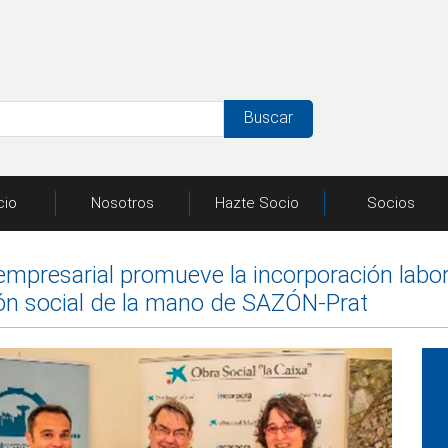
Buscar
cio
Nosotros
Hazte Socio
Socios
t empresarial promueve la incorporación labo
ón social de la mano de SAZÓN-Prat