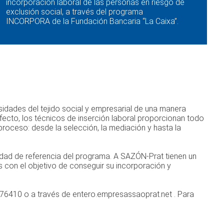
incorporación laboral de las personas en riesgo de
exclusión social, a través del programa
INCORPORA de la Fundación Bancaria “La Caixa”.
idades del tejido social y empresarial de una manera
efecto, los técnicos de inserción laboral proporcionan todo
roceso: desde la selección, la mediación y hasta la
tidad de referencia del programa. A SAZÓN-Prat tienen un
s con el objetivo de conseguir su incorporación y
76410 o a través de entero.empresassaoprat.net . Para