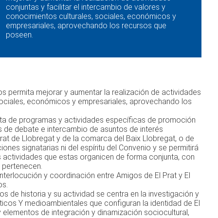
conjuntas y facilitar el intercambio de valores y
conocimientos culturales, sociales, económicos y
empresariales, aprovechando los recursos que
poseen.
s permita mejorar y aumentar la realización de actividades
, sociales, económicos y empresariales, aprovechando los
unta de programas y actividades específicas de promoción
s de debate e intercambio de asuntos de interés
Prat de Llobregat y de la comarca del Baix Llobregat, o de
ones signatarias ni del espíritu del Convenio y se permitirá
as actividades que estas organicen de forma conjunta, con
e pertenecen.
nterlocución y coordinación entre Amigos de El Prat y El
os.
 de historia y su actividad se centra en la investigación y
ísticos Y medioambientales que configuran la identidad de El
y elementos de integración y dinamización sociocultural,