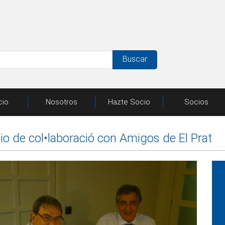
Buscar
cio
Nosotros
Hazte Socio
Socios
o de col•laboració con Amigos de El Prat