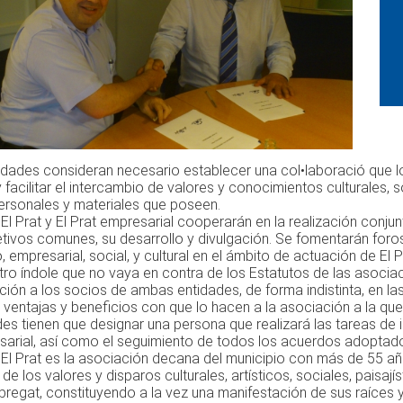
dades consideran necesario establecer una col•laboració que lo
 facilitar el intercambio de valores y conocimientos culturales
ersonales y materiales que poseen.
El Prat y El Prat empresarial cooperarán en la realización conj
etivos comunes, su desarrollo y divulgación. Se fomentarán foro
empresarial, social, y cultural en el ámbito de actuación de El 
tro índole que no vaya en contra de los Estatutos de las asociaci
ación a los socios de ambas entidades, de forma indistinta, en l
 ventajas y beneficios con que lo hacen a la asociación a la qu
es tienen que designar una persona que realizará las tareas de i
sarial, así como el seguimiento de todos los acuerdos adoptad
l Prat es la asociación decana del municipio con más de 55 años
e los valores y disparos culturales, artísticos, sociales, paisaj
bregat, constituyendo a la vez una manifestación de sus raíces 