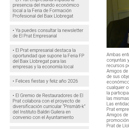
presencia del mundo económico
local a la Feria de Formación
Profesional del Baix Llobregat
Ya puedes consultar la newsletter
de El Prat Empresarial
El Prat empresarial destaca la
Ambas enti
oportunidad que supone la Feria FP
conjuntas y
del Baix Llobregat para las
recursos p
empresas y la economía local
Amigos de 
de sus obj
Felices fiestas y feliz año 2026
económico, 
cualquier o
la particip
El Gremio de Restauradores de El
las mismas
Prat colabora con el proyecto de
Las entidad
diversificación curricular “Prismàti-k”
Prat empre
del Instituto Baldiri Guilera en
Amigos de E
convenio con el Ayuntamiento
promoción d
Prat de Llo