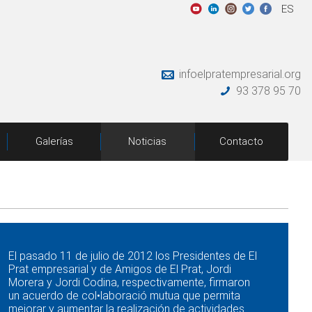
ES
infoelpratempresarial.org
93 378 95 70
Galerías
Noticias
Contacto
El pasado 11 de julio de 2012 los Presidentes de El
Prat empresarial y de Amigos de El Prat, Jordi
Morera y Jordi Codina, respectivamente, firmaron
un acuerdo de col•laboració mutua que permita
mejorar y aumentar la realización de actividades