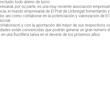
xcluido todo ánimo de lucro.
resarial, por su parte, es una muy reciente asociación empresar
ia, el mundo empresarial de El Prat de Llobregat fomentando y p
r, así como col•laborar en la potenciación y valorización de E
 social.
ol•laboració y con la aportación del mejor de sus respectivos v
dades están convencidas que podrán generar un gran número de s
en una fructífera tarea en el devenir de los próximos años.