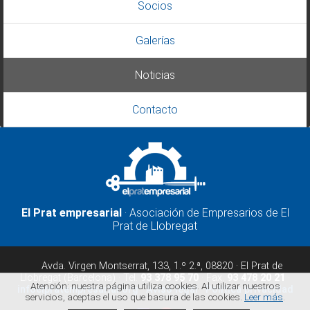
Socios
Galerías
Noticias
Contacto
El Prat empresarial
· Asociación de Empresarios de El
Prat de Llobregat
Avda. Virgen Montserrat, 133, 1.º 2.ª, 08820 · El Prat de
Llobregat (Barcelona) · Tel.
93 378 95 70
· Fax.
93 478 20 21
·
Atención: nuestra página utiliza cookies. Al utilizar nuestros
infoelpratempresarial.org
·
Aviso legal
·
Política privacidad
servicios, aceptas el uso que basura de las cookies.
Leer más
.