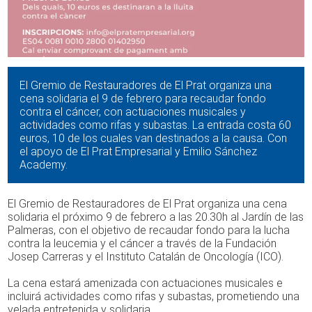
El Gremio de Restauradores de El Prat organiza una
cena solidaria el 9 de febrero para recaudar fondo
contra el cáncer, con actuaciones musicales y
actividades como rifas y subastas. La entrada costa 60
euros, 10 de los cuales van destinados a la causa. Con
el apoyo de El Prat Empresarial y Emilio Sánchez
Academy.
El Gremio de Restauradores de El Prat organiza una cena
solidaria el próximo 9 de febrero a las 20.30h al Jardín de las
Palmeras, con el objetivo de recaudar fondo para la lucha
contra la leucemia y el cáncer a través de la Fundación
Josep Carreras y el Instituto Catalán de Oncología (ICO).
La cena estará amenizada con actuaciones musicales e
incluirá actividades como rifas y subastas, prometiendo una
velada entretenida y solidaria.