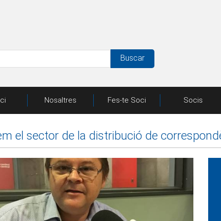
Buscar
ici
Nosaltres
Fes-te Soci
Socis
em el sector de la distribució de correspond