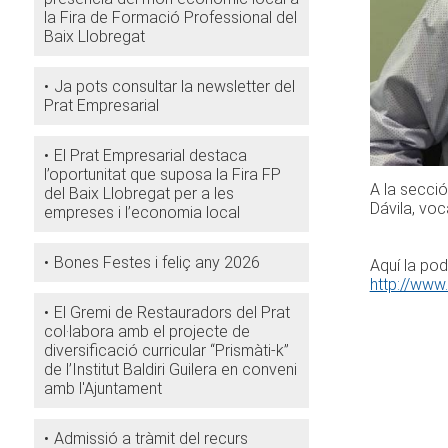
la Fira de Formació Professional del
Baix Llobregat
Ja pots consultar la newsletter del
Prat Empresarial
El Prat Empresarial destaca
l’oportunitat que suposa la Fira FP
A la secció
del Baix Llobregat per a les
Dávila, voc
empreses i l’economia local
Bones Festes i feliç any 2026
Aquí la pod
http://www
El Gremi de Restauradors del Prat
col·labora amb el projecte de
diversificació curricular “Prismàti-k”
de l’Institut Baldiri Guilera en conveni
amb l'Ajuntament
Admissió a tràmit del recurs