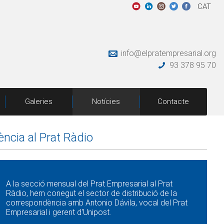
CAT
info@elpratempresarial.org
93 378 95 70
Galeries
Notícies
Contacte
ència al Prat Ràdio
A la secció mensual del Prat Empresarial al Prat
Ràdio, hem conegut el sector de distribució de la
correspondència amb Antonio Dávila, vocal del Prat
Empresarial i gerent d'Unipost.