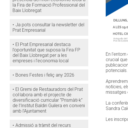
la Fira de Formació Professional del
Baix Llobregat
Ja pots consultar la newsletter del
Prat Empresarial
El Prat Empresarial destaca
l’oportunitat que suposa la Fira FP
En l'entorn
del Baix Llobregat per a les
crucial que
empreses i l’economia local
publicacion
potencials
Bones Festes i feliç any 2026
Aprendrem 
notícies, el
El Gremi de Restauradors del Prat
missatges q
col·labora amb el projecte de
diversificació curricular “Prismàti-k”
La conferèn
de l’Institut Baldiri Guilera en conveni
Sandra Cal
amb l'Ajuntament
Les inscri
Admissió a tràmit del recurs