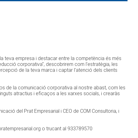
ar la teva empresa i destacar entre la competència és més
a seducció corporativa", descobrirem com l'estratègia, les
cepció de la teva marca i captar l'atenció dels clients
s de la comunicació corporativa al nostre abast, com les
ntinguts atractius i eficaços a les xarxes socials, i crearàs
icació del Prat Empresarial i CEO de COM Consultoria, i
ria@elpratempresarial.org o trucant al 933789570