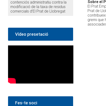
Sobre el P
contenciós administratiu contra la
El Prat Emp
modificació de la taxa de residus
Prat de Llo
comercials d’El Prat de Llobregat
contribuei
gremi que h
associades 
Vídeo presetació
Fes-te soci