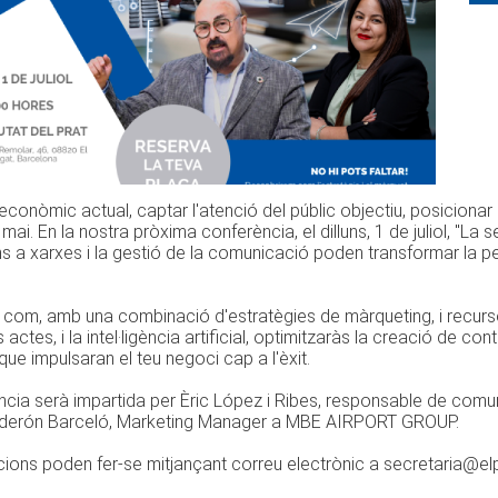
 econòmic actual, captar l'atenció del públic objectiu, posicion
 mai. En la nostra pròxima conferència, el dilluns, 1 de juliol, "L
s a xarxes i la gestió de la comunicació poden transformar la per
.
com, amb una combinació d'estratègies de màrqueting, i recurso
s actes, i la intel·ligència artificial, optimitzaràs la creació de co
ue impulsaran el teu negoci cap a l'èxit.
cia serà impartida per Èric López i Ribes, responsable de comun
derón Barceló, Marketing Manager a MBE AIRPORT GROUP.
pcions poden fer-se mitjançant correu electrònic a secreta