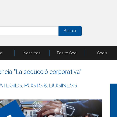
Buscar
ici
Nosaltres
Fes-te Soci
Socis
ncia "La seducció corporativa"