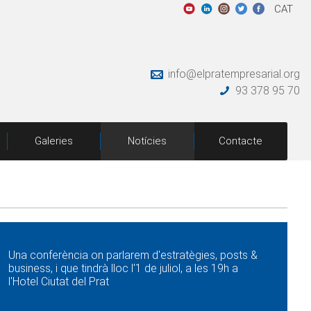
CAT
info@elpratempresarial.org
93 378 95 70
Galeries
Notícies
Contacte
Una conferència on parlarem d'estratègies, posts &
business, i que tindrà lloc l'1 de juliol, a les 19h a
l'Hotel Ciutat del Prat