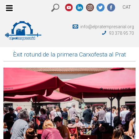
CAT
info@elpratempresarial.org
93 378 95 70
Èxit rotund de la primera Carxofesta al Prat