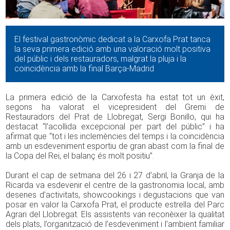
El festival gastronòmic dedicat a la Carxofa Prat tanca
la seva primera edició amb una valoració molt positiva
del públic i dels restauradors, malgrat la pluja i la
coincidència amb la final Barça-Madrid
La primera edició de la Carxofesta ha estat tot un èxit,
segons ha valorat el vicepresident del Gremi de
Restauradors del Prat de Llobregat, Sergi Bonillo, qui ha
destacat “l’acollida excepcional per part del públic” i ha
afirmat que “tot i les inclemències del temps i la coincidència
amb un esdeveniment esportiu de gran abast com la final de
la Copa del Rei, el balanç és molt positiu”.
Durant el cap de setmana del 26 i 27 d’abril, la Granja de la
Ricarda va esdevenir el centre de la gastronomia local, amb
desenes d’activitats, showcookings i degustacions que van
posar en valor la Carxofa Prat, el producte estrella del Parc
Agrari del Llobregat. Els assistents van reconèixer la qualitat
dels plats, l’organització de l’esdeveniment i l’ambient familiar