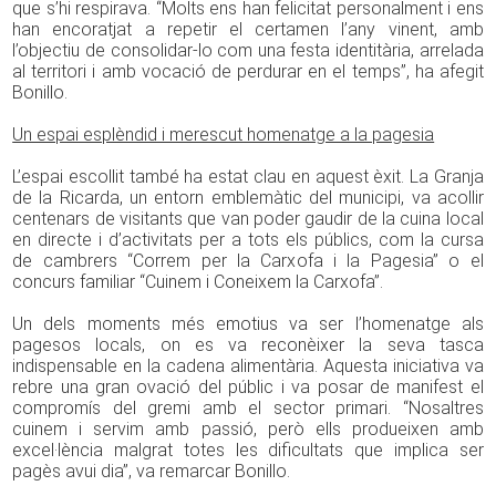
que s’hi respirava. “Molts ens han felicitat personalment i ens
han encoratjat a repetir el certamen l’any vinent, amb
l’objectiu de consolidar-lo com una festa identitària, arrelada
al territori i amb vocació de perdurar en el temps”, ha afegit
Bonillo.
Un espai esplèndid i merescut homenatge a la pagesia
L’espai escollit també ha estat clau en aquest èxit. La Granja
de la Ricarda, un entorn emblemàtic del municipi, va acollir
centenars de visitants que van poder gaudir de la cuina local
en directe i d’activitats per a tots els públics, com la cursa
de cambrers “Correm per la Carxofa i la Pagesia” o el
concurs familiar “Cuinem i Coneixem la Carxofa”.
Un dels moments més emotius va ser l’homenatge als
pagesos locals, on es va reconèixer la seva tasca
indispensable en la cadena alimentària. Aquesta iniciativa va
rebre una gran ovació del públic i va posar de manifest el
compromís del gremi amb el sector primari. “Nosaltres
cuinem i servim amb passió, però ells produeixen amb
excel·lència malgrat totes les dificultats que implica ser
pagès avui dia”, va remarcar Bonillo.