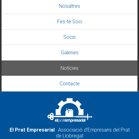
Nosaltres
Fes-te Soci
Socis
Galeries
Notícies
Contacte
El Prat Empresarial
· Associació d’Empresaris del Prat
de Llobregat