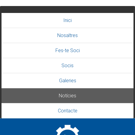
Inici
Nosaltres
Fes-te Soci
Socis
Galeries
Notícies
Contacte