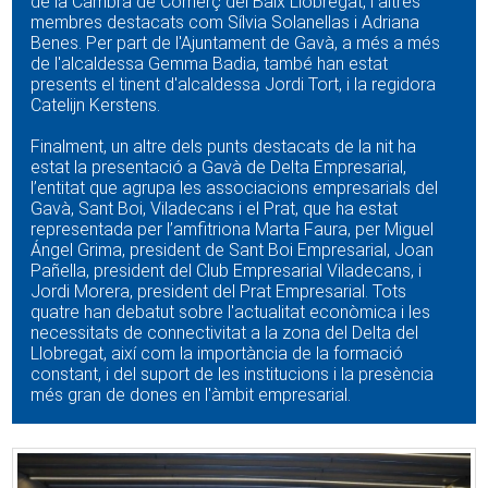
de la Cambra de Comerç del Baix Llobregat, i altres
membres destacats com Sílvia Solanellas i Adriana
Benes. Per part de l'Ajuntament de Gavà, a més a més
de l'alcaldessa Gemma Badia, també han estat
presents el tinent d'alcaldessa Jordi Tort, i la regidora
Catelijn Kerstens.
Finalment, un altre dels punts destacats de la nit ha
estat la presentació a Gavà de Delta Empresarial,
l’entitat que agrupa les associacions empresarials del
Gavà, Sant Boi, Viladecans i el Prat, que ha estat
representada per l’amfitriona Marta Faura, per Miguel
Ángel Grima, president de Sant Boi Empresarial, Joan
Pañella, president del Club Empresarial Viladecans, i
Jordi Morera, president del Prat Empresarial. Tots
quatre han debatut sobre l'actualitat econòmica i les
necessitats de connectivitat a la zona del Delta del
Llobregat, així com la importància de la formació
constant, i del suport de les institucions i la presència
més gran de dones en l'àmbit empresarial.