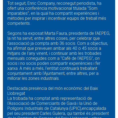
Tot seguit, Enric Company, reconegut periodista, ha
ofert una conferència motivacional titulada "Som
imparables", en la qual ha compartit experiències i
mètodes per inspirar i incentivar equips de treball més
competents.
Segons ha exposat Marta Faura, presidenta de l'AEPEG,
la nit ha servit, entre altres coses, per celebrar que
l'associació ja compta amb 36 socis. Com a objectius,
ha afirmat que preveuen arribar als 40 o 45 socis a
mitjans de l'any vinent, i continuar amb les trobades
mensuals conegudes com a "Cafè de l'AEPEG", on
socis i no socis poden compartir experiències i fer
xarxa. A més a més, l'entitat continuarà treballant
conjuntament amb l'Ajuntament, entre altres, per a
millorar les zones industrials.
Destacada presència del món econòmic del Baix
Llobregat
La trobada ha comptat amb representació de
l'Associació de Comerciants de Gavà i la Unió de
Polígons Industrials de Catalunya (UPIC),encapçalada
pel seu president Carles Guilera, qui també és president