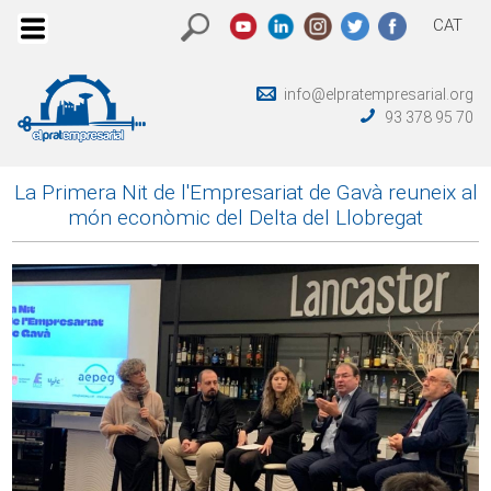
CAT
info@elpratempresarial.org
93 378 95 70
La Primera Nit de l'Empresariat de Gavà reuneix al
món econòmic del Delta del Llobregat