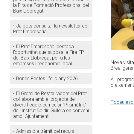
la Fira de Formació Professional del
Baix Llobregat
Ja pots consultar la newsletter del
Prat Empresarial
El Prat Empresarial destaca
l’oportunitat que suposa la Fira FP
del Baix Llobregat per a les
Nova visita
empreses i l’economia local
Brea, geren
Bones Festes i feliç any 2026
AL programa
creixement 
El Gremi de Restauradors del Prat
col·labora amb el projecte de
Podeu esco
diversificació curricular “Prismàti-k”
de l’Institut Baldiri Guilera en conveni
amb l'Ajuntament
Admissió a tràmit del recurs