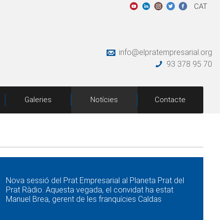
CAT
info@elpratempresarial.org
93 378 95 70
Galeries
Notícies
Contacte
Nova sessió del Prat Empresarial al Planeta Prat del
Prat Ràdio. Aquesta vegada, el convidat ha estat
Manuel Brea, gerent de les franquícies Caldas