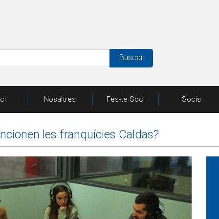
Buscar
ici
Nosaltres
Fes-te Soci
Socis
cionen les franquícies Caldas?