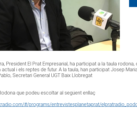
a, President El Prat Empresarial, ha participat a la taula rodona, o
ctual i els reptes de futur. A la taula, han participat Josep M
Pablo, Secretari General UGT Baix Llobregat
Rodona que podeu escoltar al següent enllaç
ratradio.com/#/programs/entrevistesplanetaprat/elpratradio_po