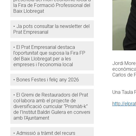
la Fira de Formació Professional del
Baix Llobregat
Ja pots consultar la newsletter del
Prat Empresarial
El Prat Empresarial destaca
l’oportunitat que suposa la Fira FP
del Baix Llobregat per a les
Jordi Morer
empreses i l’economia local
econòmica a
Carlos de 
Bones Festes i feliç any 2026
Una Taula 
El Gremi de Restauradors del Prat
col·labora amb el projecte de
http://elp
diversificació curricular “Prismàti-k”
de l’Institut Baldiri Guilera en conveni
amb l'Ajuntament
Admissió a tràmit del recurs