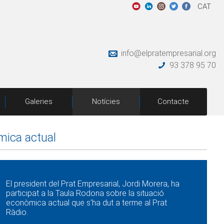
CAT
info@elpratempresarial.org
93 378 95 70
Galeries
Notícies
Contacte
mica actual
El president del Prat Empresarial, Jordi Morera, ha
participat a la Taula Rodona sobre la situació
econòmica actual que s'ha dut a terme al Prat
Ràdio.