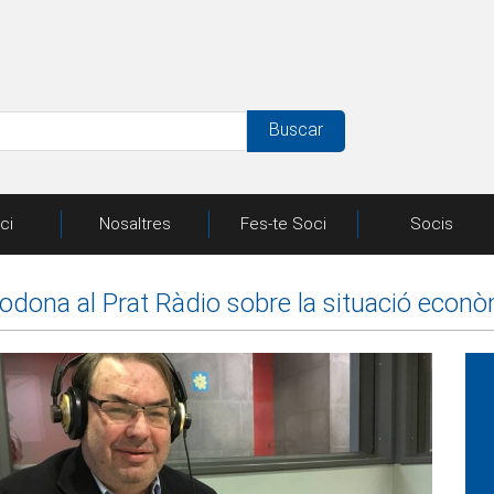
Buscar
ici
Nosaltres
Fes-te Soci
Socis
odona al Prat Ràdio sobre la situació econò