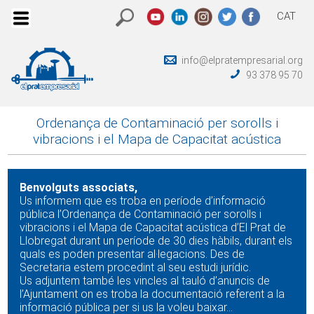
CAT
info@elpratempresarial.org
93 378 95 70
Ordenança de Contaminació per sorolls i
vibracions i el Mapa de Capacitat acústica
Benvolguts associats,
Us informem que es troba en període d’informació
pública l’Ordenança de Contaminació per sorolls i
vibracions i el Mapa de Capacitat acústica d’El Prat de
Llobregat durant un període de 30 dies hàbils, durant els
quals es poden presentar al·legacions. Des de
Secretaria estem procedint al seu estudi jurídic.
Us adjuntem també les vincles al tauló d’anuncis de
l’Ajuntament on es troba la documentació referent a la
informació pública per si us la voleu baixar...