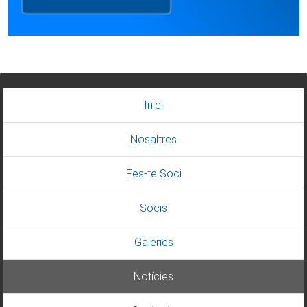
Inici
Nosaltres
Fes-te Soci
Socis
Galeries
Notícies