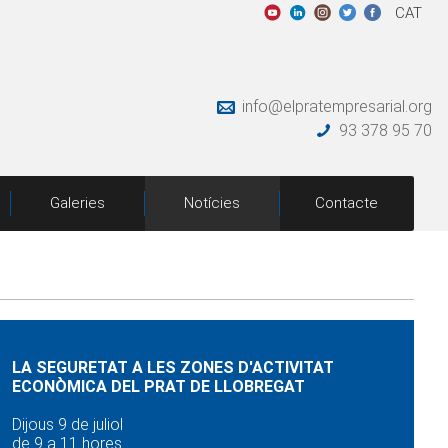
CAT
info@elpratempresarial.org
93 378 95 70
Galeries
Notícies
Contacte
LA SEGURETAT A LES ZONES D'ACTIVITAT
ECONÒMICA DEL PRAT DE LLOBREGAT
Dijous 9 de juliol
de 9 a 11 hores