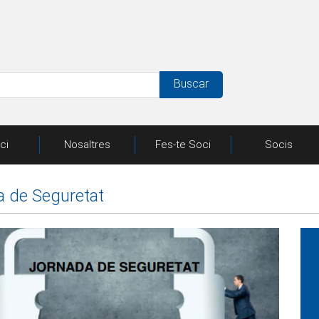
Buscar
ici
Nosaltres
Fes-te Soci
Socis
 de Seguretat