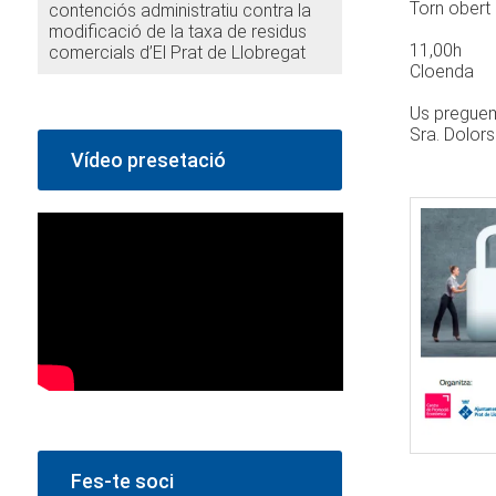
Torn obert
contenciós administratiu contra la
modificació de la taxa de residus
11,00h
comercials d’El Prat de Llobregat
Cloenda
Us preguem
Sra. Dolor
Vídeo presetació
Fes-te soci