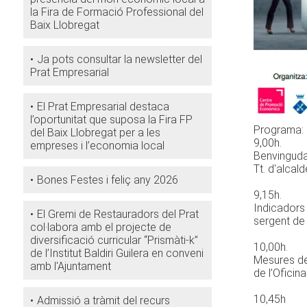
la Fira de Formació Professional del
Baix Llobregat
Ja pots consultar la newsletter del
Prat Empresarial
El Prat Empresarial destaca
l’oportunitat que suposa la Fira FP
Programa:
del Baix Llobregat per a les
9,00h.
empreses i l’economia local
Benvinguda
Tt. d'alcal
Bones Festes i feliç any 2026
9,15h.
Indicadors 
El Gremi de Restauradors del Prat
sergent de 
col·labora amb el projecte de
diversificació curricular “Prismàti-k”
10,00h.
de l’Institut Baldiri Guilera en conveni
Mesures de 
amb l'Ajuntament
de l’Oficin
10,45h
Admissió a tràmit del recurs