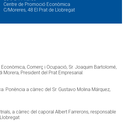
Centre de Promoció Econòmica
C/Moreres, 48 El Prat de Llobregat
 Econòmica, Comerç i Ocupació, Sr. Joaquim Bartolomé,
di Morera, President del Prat Empresarial.
mica. Ponència a càrrec del Sr. Gustavo Molina Márquez,
rials, a càrrec del caporal Albert Farrerons, responsable
Llobregat.