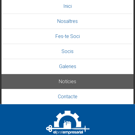
Inici
Nosaltres
Fes-te Soci
Socis
Galeries
Notícies
Contacte