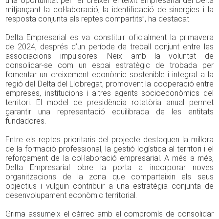
una oportunitat per fer créixer el teixit empresarial del Delta
mitjançant la col·laboració, la identificació de sinergies i la
resposta conjunta als reptes compartits”, ha destacat.
Delta Empresarial es va constituir oficialment la primavera
de 2024, després d’un període de treball conjunt entre les
associacions impulsores. Neix amb la voluntat de
consolidar-se com un espai estratègic de trobada per
fomentar un creixement econòmic sostenible i integral a la
regió del Delta del Llobregat, promovent la cooperació entre
empreses, institucions i altres agents socioeconòmics del
territori. El model de presidència rotatòria anual permet
garantir una representació equilibrada de les entitats
fundadores.
Entre els reptes prioritaris del projecte destaquen la millora
de la formació professional, la gestió logística al territori i el
reforçament de la col·laboració empresarial. A més a més,
Delta Empresarial obre la porta a incorporar noves
organitzacions de la zona que comparteixin els seus
objectius i vulguin contribuir a una estratègia conjunta de
desenvolupament econòmic territorial.
Grima assumeix el càrrec amb el compromís de consolidar