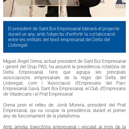
El president de Sant Boi Empresarial liderarà el projecte
durant un any, amb l’objectiu d’enfortir la col·laboració
entre les entitats del teixit empresarial del Delta del
Llobregat
Miguel Ángel Grima, actual president de Sant Boi Empresarial
i gerent del Grup PAS, ha assumit la presidència rotatòria de
Delta Empresarial, l’ens que agrupa les principals
associacions empresarials de la regió del Delta del
Llobregat, com l ’Associació d’Empresaris del Parc
Empresarial Gavà, Sant Boi Empresarial, el Club d’Empresaris
de Viladecans i el Prat Empresarial.
Grima pren el relleu de Jordi Morera, president del Prat
Empresarial, qui va ocupar la presidència durant el primer
any de funcionament de la plataforma.
Amb àmplia trajectòria empresarial i vinculat al món de la