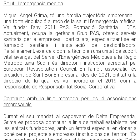
Salut i l’emergència mèdica
Miguel Angel Grima, té una àmplia trajectòria empresarial i
una forta vinculació al món de la salut i l’emergència mèdica.
Va fundar l’any 2011 PAS, Formació Sanitària i DEA.
Actualment, ocupa la gerència Grup PAS, ofereix serveis
sanitaris per a empreses i particulars, especialitzant-se en
formació sanitària i instal·lació de desfibril·ladors.
Paral·lelament, exerceix com a tècnic en una unitat de suport
vital avançat del Servei d’Emergències Mèdiques a la Regió
Metropolitana Sud i és director i instructor acreditat pel
European Resuscitation Council. En l’àmbit associatiu, és
president de Sant Boi Empresarial des de 2021, entitat a la
direcció de la qual es va incorporar el 2019 com a
responsable de Responsabilitat Social Corporativa.
Continuar amb la línia marcada per les 4 associacions
empresarials
Durant el seu mandat al capdavant de Delta Empresarial,
Grima es proposa continuar la línia de treball establerta per
les entitats fundadores, amb un èmfasi especial en donar a
conèixer el projecte a empreses i institucions del territori. “És