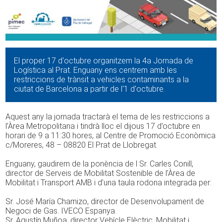
El proper 17 d'octubre organitzem la 4a Jornada de
Logística al Prat. Enguany ens centrem amb les
restriccions de trànsit a vehicles contaminants a la
ciutat de Barcelona a partir de l'1 d'octubre.
Aquest any la jornada tractarà el tema de les restriccions a
l’Àrea Metropolitana i tindrà lloc el dijous 17 d’octubre en
horari de 9 a 11:30 hores, al Centre de Promoció Econòmica
c/Moreres, 48 – 08820 El Prat de Llobregat.
Enguany, gaudirem de la ponència de l Sr. Carles Conill,
director de Serveis de Mobilitat Sostenible de l’Àrea de
Mobilitat i Transport AMB i d’una taula rodona integrada per:
Sr. José María Chamizo, director de Desenvolupament de
Negoci de Gas. IVECO Espanya.
Sr. Agustín Muñoa, director Vehícle Elèctric, Mobilitat i