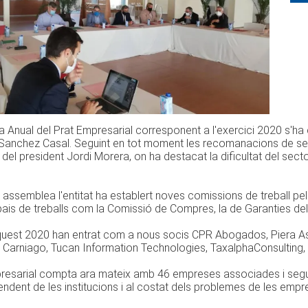
 Anual del Prat Empresarial corresponent a l'exercici 2020 s'ha 
anchez Casal. Seguint en tot moment les recomanacions de segu
 del president Jordi Morera, on ha destacat la dificultat del sect
assemblea l'entitat ha establert noves comissions de treball pel
pais de treballs com la Comissió de Compres, la de Garanties dels
aquest 2020 han entrat com a nous socis CPR Abogados, Piera Ases
 Carniago, Tucan Information Technologies, TaxalphaConsulting,
resarial compta ara mateix amb 46 empreses associades i segueix
endent de les institucions i al costat dels problemes de les empr