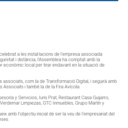
celebrat a les instal·lacions de l'empresa associada
retat i distància, l'Assemblea ha comptat amb la
or econòmic local per tirar endavant en la situació de
s associats, com la de Transformació Digital, i seguirà amb
 Associats i també la de la Fira Avícola.
oría y Servicios, Iuris Prat, Restaurant Casa Guijarro,
 Verdemar Limpiezas, GTC Inmuebles, Grupo Martín y
 amb l'objectiu inicial de ser la veu de l'empresariat del
eses.