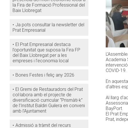
la Fira de Formació Professional del
Baix Llobregat
Ja pots consultar la newsletter del
Prat Empresarial
El Prat Empresarial destaca
l’oportunitat que suposa la Fira FP
L'Assemblea
del Baix Llobregat per a les
Academia S
empreses i l’economia local
intervenció
COVID-19.
Bones Festes i feliç any 2026
En aquesta 
d'altres es
El Gremi de Restauradors del Prat
col·labora amb el projecte de
Al llarg d'
diversificació curricular “Prismàti-k”
Assessoria
de l’Institut Baldiri Guilera en conveni
BayPort.
amb l'Ajuntament
El Prat Emp
Prat, indep
Admissió a tràmit del recurs