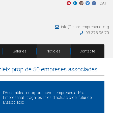
CAT
info@elpratempresarial.org
93 378 95 70
Galeries
Notícies
Contacte
soleix prop de 50 empreses associades
L'Assamblea incorpora noves empreses al Prat
Empresarial i traça les línies d'actuació del futur de
l'Associació