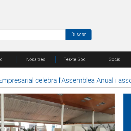
Buscar
ici
Nosaltres
Fes-te Soci
Socis
 Empresarial celebra l'Assemblea Anual i as