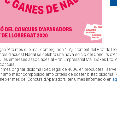
gan “Ara més que mai, comerç local", l'Ajuntament del Prat de L
actes d'aquest Nadal se celebra una nova edició del Concurs d'A
 les empreses associades al Prat Empresarial Mail Boxes Etc. Air
 concurs.
r més original: diploma i xec regal de 400€, en productes i serve
r amb millor composició amb criteris de sostenibilitat: diploma
onèixer més del Concurs d'Aparadors, teniu més informació en
aqu