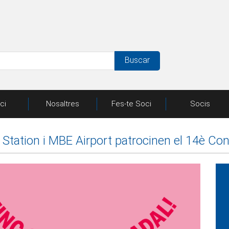
Buscar
ici
Nosaltres
Fes-te Soci
Socis
Station i MBE Airport patrocinen el 14è Co