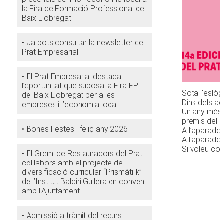
la Fira de Formació Professional del
Baix Llobregat
Ja pots consultar la newsletter del
Prat Empresarial
El Prat Empresarial destaca
l’oportunitat que suposa la Fira FP
Sota l'eslò
del Baix Llobregat per a les
Dins dels 
empreses i l’economia local
Un any més,
premis del
Bones Festes i feliç any 2026
A l’aparado
A l'aparado
Si voleu c
El Gremi de Restauradors del Prat
col·labora amb el projecte de
diversificació curricular “Prismàti-k”
de l’Institut Baldiri Guilera en conveni
amb l'Ajuntament
Admissió a tràmit del recurs