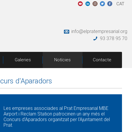
CAT
info@elpratempresarial.org
93 378 95 70
Galeries
Notícies
Contacte
ncurs d'Aparadors
Les empreses associades al Prat Empresarial MBE
Airport i Reclam Station patrocinen un any més el
Concurs d'Aparadors organitzat per l'Ajuntament del
Prat.