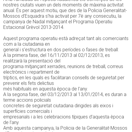
nostres ciutats viuen un dels moments de màxima activitat
anual. És per aquest motiu, que des de la Policia Generalitat-
Mossos d’Esquadra s’ha activat per 7è any consecutiu, la
campanya de Nadal mitjançant el Programa Operatiu
Estacional Grèvol 2013-2014.
Aquest programa operatiu està adreçat tant als comerciants
com a la ciutadania en
general i s’estructura en dos períodes o fases de treball:
A la primera fase, del 16/11/2013 al 02/12/2013, es
realitzarà la presentació del
programa mitjançant xerrades, reunions de treball, correus
electrònics i repartiment de
tríptics, en les quals es facilitaran consells de seguretat per
prevenir els fets delictius
més habituals en aquesta època de l’any.
A la segona fase, del 03/12/2013 al 13/01/2014, es duran a
terme accions policials
concretes de seguretat ciutadana dirigides als eixos i
superfícies comercials i
empresarials i a les celebracions típiques d’aquesta època
de l’any.
Amb aquesta campanya, la Policia de la Generalitat-Mossos