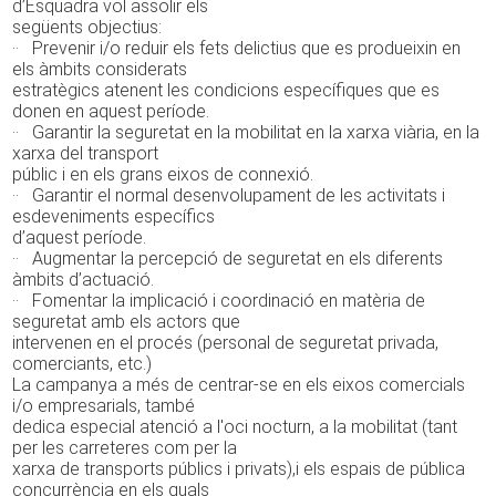
d’Esquadra vol assolir els
següents objectius:
·· Prevenir i/o reduir els fets delictius que es produeixin en
els àmbits considerats
estratègics atenent les condicions específiques que es
donen en aquest període.
·· Garantir la seguretat en la mobilitat en la xarxa viària, en la
xarxa del transport
públic i en els grans eixos de connexió.
·· Garantir el normal desenvolupament de les activitats i
esdeveniments específics
d’aquest període.
·· Augmentar la percepció de seguretat en els diferents
àmbits d’actuació.
·· Fomentar la implicació i coordinació en matèria de
seguretat amb els actors que
intervenen en el procés (personal de seguretat privada,
comerciants, etc.)
La campanya a més de centrar-se en els eixos comercials
i/o empresarials, també
dedica especial atenció a l'oci nocturn, a la mobilitat (tant
per les carreteres com per la
xarxa de transports públics i privats),i els espais de pública
concurrència en els quals