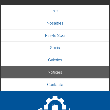
Inici
Nosaltres
Fes-te Soci
Socis
Galeries
Notícies
Contacte