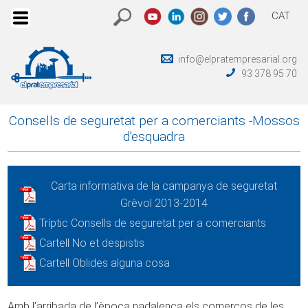
CAT
info@elpratempresarial.org
93 378 95 70
Consells de seguretat per a comerciants -Mossos
d'esquadra
Carta informativa de la campanya de seguretat
Grèvol 2013-2014
Tríptic Consells de seguretat per a comerciants
Cartell No et despistis
Cartell Oblides alguna cosa
Amb l’arribada de l’època nadalenca els comerços de les