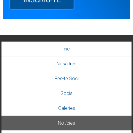
Inici
Nosaltres
Fes-te Soci
Socis
Galeries
Notícies