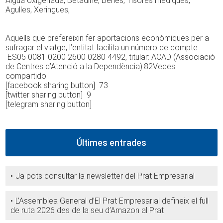
Aigua oxigenada, Betadine, Benes, Tisores mèdiques,
Agulles, Xeringues,
Aquells que prefereixin fer aportacions econòmiques per a
sufragar el viatge, l’entitat facilita un número de compte
ES05 0081 0200 2600 0280 4492, titular: ACAD (Associació
de Centres d’Atenció a la Dependència).82Veces
compartido
[facebook sharing button] 73
[twitter sharing button] 9
[telegram sharing button]
Últimes entrades
Ja pots consultar la newsletter del Prat Empresarial
L’Assemblea General d’El Prat Empresarial defineix el full
de ruta 2026 des de la seu d’Amazon al Prat