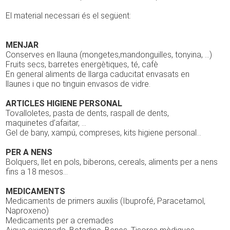
El material necessari és el següent:
MENJAR
Conserves en llauna (mongetes,mandonguilles, tonyina, …)
Fruits secs, barretes energètiques, té, cafè
En general aliments de llarga caducitat envasats en
llaunes i que no tinguin envasos de vidre.
ARTICLES HIGIENE PERSONAL
Tovalloletes, pasta de dents, raspall de dents,
maquinetes d’afaitar, …
Gel de bany, xampú, compreses, kits higiene personal…
PER A NENS
Bolquers, llet en pols, biberons, cereals, aliments per a nens
fins a 18 mesos…
MEDICAMENTS
Medicaments de primers auxilis (Ibuprofé, Paracetamol,
Naproxeno)
Medicaments per a cremades