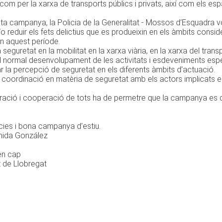
com per la xarxa de transports públics i privats, així com els esp
 campanya, la Policia de la Generalitat - Mossos d’Esquadra vol
i/o reduir els fets delictius que es produeixin en els àmbits cons
n aquest període.
la seguretat en la mobilitat en la xarxa viària, en la xarxa del tran
el normal desenvolupament de les activitats i esdeveniments espe
 la percepció de seguretat en els diferents àmbits d’actuació.
 coordinació en matèria de seguretat amb els actors implicats e
ració i cooperació de tots ha de permetre que la campanya es d
cies i bona campanya d’estiu.
mida González
en cap
t de Llobregat