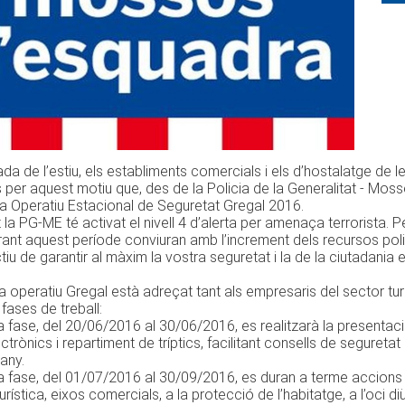
ada de l’estiu, els establiments comercials i els d’hostalatge d
És per aquest motiu que, des de la Policia de la Generalitat - Mo
a Operatiu Estacional de Seguretat Gregal 2016.
la PG-ME té activat el nivell 4 d’alerta per amenaça terrorista. 
ant aquest període conviuran amb l’increment dels recursos policia
tiu de garantir al màxim la vostra seguretat i la de la ciutadania 
 operatiu Gregal està adreçat tant als empresaris del sector turí
fases de treball:
a fase, del 20/06/2016 al 30/06/2016, es realitzarà la presentaci
ctrònics i repartiment de tríptics, facilitant consells de seguretat
any.
 fase, del 01/07/2016 al 30/09/2016, es duran a terme accions c
turística, eixos comercials, a la protecció de l’habitatge, a l’oci diü