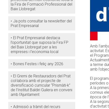
la Fira de Formació Professional del
Baix Llobregat
Ja pots consultar la newsletter del
Prat Empresarial
El Prat Empresarial destaca
l’oportunitat que suposa la Fira FP
Amb l’arrib
del Baix Llobregat per a les
activitat. 
empreses i l’economia local
el Program
Actualment 
Bones Festes i feliç any 2026
a terme dur
amb l’objec
El Gremi de Restauradors del Prat
El programa
col·labora amb el projecte de
períodes o 
diversificació curricular “Prismàti-k”
A la primer
de l’Institut Baldiri Guilera en conveni
correus ele
amb l'Ajuntament
època de l’
A la segona
d’activitat 
Admissió a tràmit del recurs