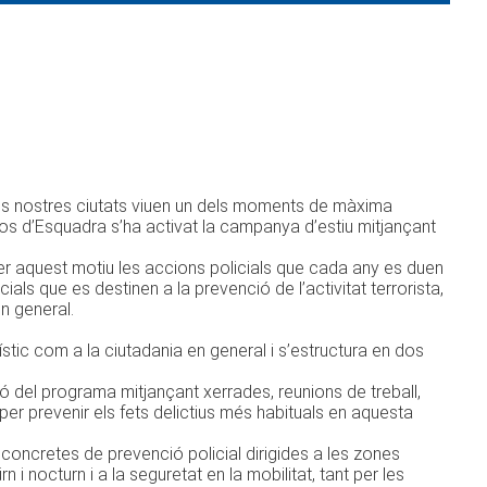
e les nostres ciutats viuen un dels moments de màxima
ssos d’Esquadra s’ha activat la campanya d’estiu mitjançant
Per aquest motiu les accions policials que cada any es duen
ls que es destinen a la prevenció de l’activitat terrorista,
en general.
stic com a la ciutadania en general i s’estructura en dos
ó del programa mitjançant xerrades, reunions de treball,
 per prevenir els fets delictius més habituals en aquesta
oncretes de prevenció policial dirigides a les zones
rn i nocturn i a la seguretat en la mobilitat, tant per les