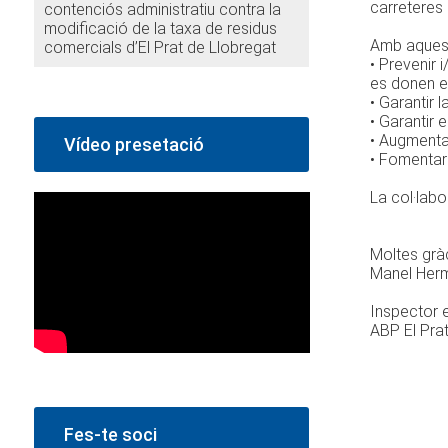
carreteres 
contenciós administratiu contra la
modificació de la taxa de residus
Amb aquesta
comercials d’El Prat de Llobregat
• Prevenir 
es donen e
• Garantir 
• Garantir 
• Augmentar
Vídeo presetació
• Fomentar
La col·labo
Moltes grà
Manel Her
Inspector 
ABP El Pra
Fes-te soci