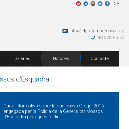
CAT
info@elpratempresarial.org
93 378 95 70
Galeries
Notícies
Contacte
ossos d’Esquadra
Carta informativa sobre la campanya Gregal 2016
engegada per la Policia de la Generalitat-Mossos
d’Esquadra per aquest estiu.