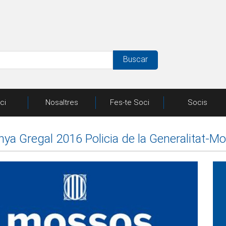
Buscar
ici
Nosaltres
Fes-te Soci
Socis
a Gregal 2016 Policia de la Generalitat-M