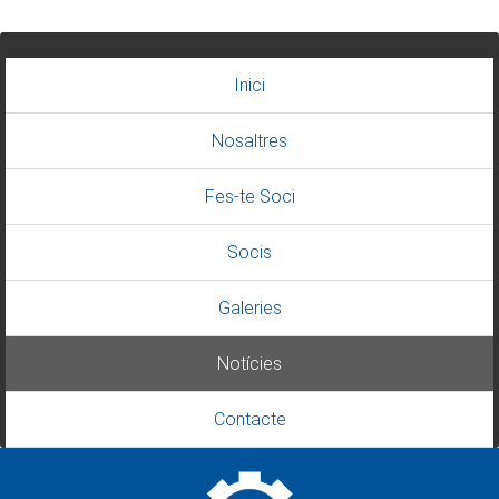
Inici
Nosaltres
Fes-te Soci
Socis
Galeries
Notícies
Contacte