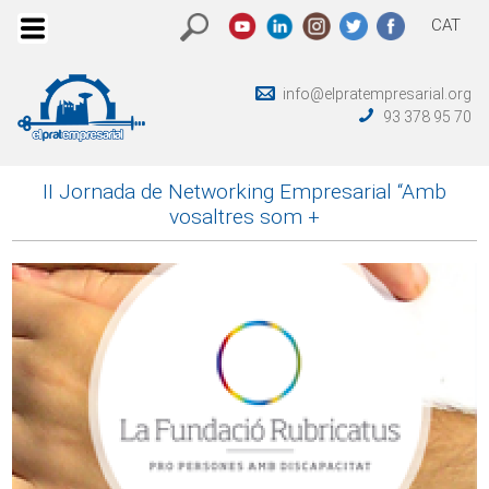
CAT
info@elpratempresarial.org
93 378 95 70
II Jornada de Networking Empresarial “Amb
vosaltres som +