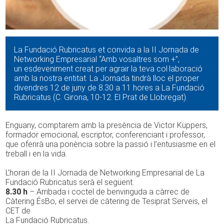
La Fundació Rubricatus et convida a la II Jornada de
Networking Empresarial “Amb vosaltres som +”,
un esdeveniment creat per agrair la teva col·laboració
amb la nostra entitat. La Jornada tindrà lloc el proper
divendres 12 de juny de 8.30 a 11 hores a La Fundació
Rubricatus (C. Girona, 10-12. El Prat de Llobregat).
Enguany, comptarem amb la presència de Victor Küppers,
formador emocional, escriptor, conferenciant i professor,
que oferirà una ponència sobre la passió i l’entusiasme en el
treball i en la vida.
L’horari de la II Jornada de Networking Empresarial de La
Fundació Rubricatus serà el següent:
8.30 h
– Arribada i coctel de benvinguda a càrrec de
Càtering ÉsBo, el servei de càtering de Tesiprat Serveis, el
CET de
La Fundació Rubricatus.